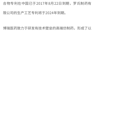
合物专利在中国已于2017年8月22日到期，罗氏制药有
限公司的生产工艺专利将于2024年到期。
博瑞医药致力于研发有技术壁垒的高端仿制药，形成了以
醋酸卡泊芬净为代表的发酵半合成技术平台和以艾日布
林、磺达肝癸钠为代表的多手性合成技术平台。博瑞医药
凭借自身研发优势及其生产工艺，突破了专利封锁，为本
公司制剂快速上市提供了坚实保障，打破了国内企业对印
度进口原料药的依赖，坚持做高端仿制药的“中国芯”。
上一篇：
热情不减 | 博瑞医药成功参加第87届A......
下一篇：
喜报： 博瑞制药首个注射剂通过仿制药一致......