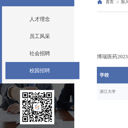
首页
加
∷
人才理念
员工风采
社会招聘
博瑞医药20
校园招聘
学校
浙江大学