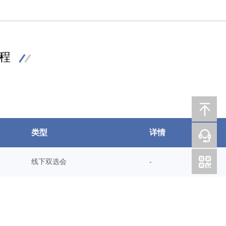
程
类型
详情
线下双选会
-